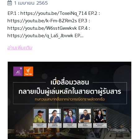
1 เมษายน 2565
EP.1 : https://youtu.be/ToxeiNq_714 EP.2 :
https://youtu.be/k-Fm-BZRm2s EP.3 :
https://youtu.be/W6sstGwwkvk EP.4 :
https://youtu.be/q_LaS_Jbvwk EP...
อ่านเพิ่มเติม