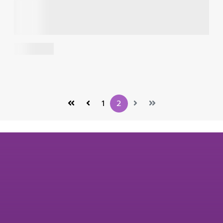
1 ธันวาคม 2565
บทความสังเคราะห์งานวิจัย “การจัดการอัตลักษณ์ลูกบนเฟ
ซบุ๊กแฟนเพจโดยพ่อแม่ ที่เป็นผู้มีอิทธิพลทางความคิดบนโลก
ออนไลน์”
อ่านเพิ่มเติม
1
2