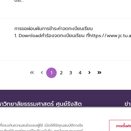
ประ...
การขอผ่อนผันการชำระค่าจดทะเบียนเรียน

1. Downloadคำร้องจดทะเบียนเรียน ที่https://www.jc.tu.ac
1
2
3
4
วิทยาลัยธรรมศาสตร์ ศูนย์รังสิต
ข่
คลองหลวง จังหวัดปทุมธานี 12120
จัด
รั
ที่ตรงกับความสนใจของผู้ใช้ เปิดให้ใช้คุณสมบัติทางโซ
การตั้งค่า
ใช้งานไซต์กับพาร์ทเนอร์โซเชียลมีเดีย การโฆษณาและพาร์