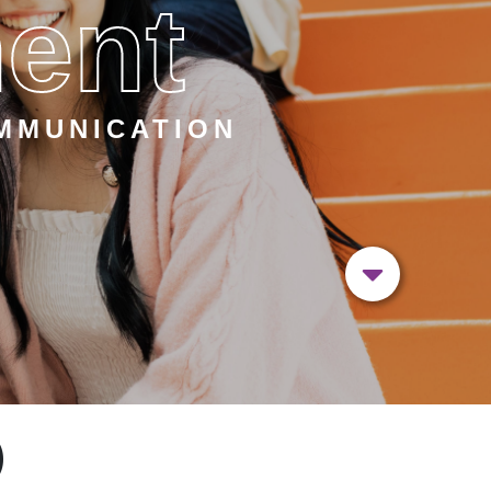
ent
MMUNICATION
)