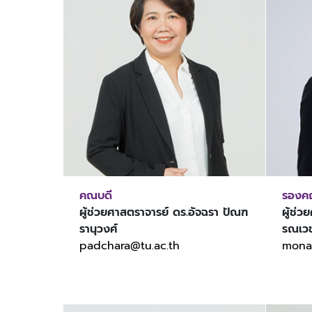
คณบดี
รองคณ
ผู้ช่วยศาสตราจารย์ ดร.อัจฉรา ปัณฑ
ผู้ช่
รานุวงศ์
รณเว
padchara@tu.ac.th
mona