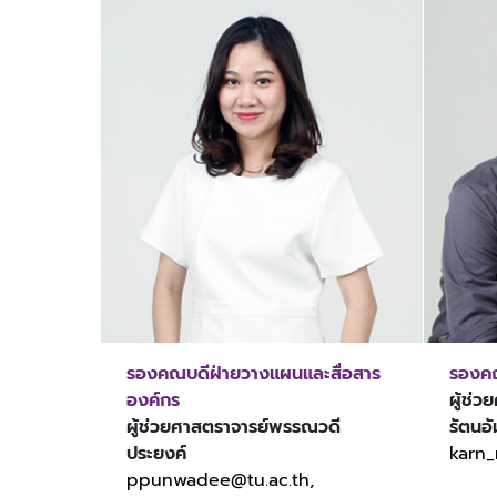
รองคณบดีฝ่ายวางแผนและสื่อสาร
รองคณ
องค์กร
ผู้ช่
ผู้ช่วยศาสตราจารย์พรรณวดี
รัตนอ
ประยงค์
karn_
ppunwadee@tu.ac.th,