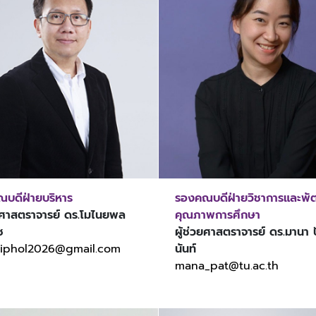
บดีฝ่ายบริหาร
รองคณบดีฝ่ายวิชาการและพ
วยศาสตราจารย์ ดร.โมไนยพล
คุณภาพการศึกษา
ช
ผู้ช่วยศาสตราจารย์ ดร.มานา ป
iphol2026@gmail.com
นันท์
mana_pat@tu.ac.th