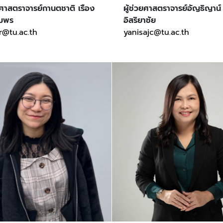
วยศาสตราจารย์กานตชาติ เรือง
ผู้ช่วยศาสตราจารย์อัญธิญาน
ัมพร
อิสริยาชัย
r@tu.ac.th
yanisajc@tu.ac.th