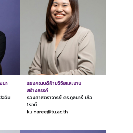
ัฒนา
รองคณบดีฝ่ายวิจัยและงาน
สร้างสรรค์
ัจฉิม
รองศาสตราจารย์ ดร.กุลนารี เสือ
โรจน์
kulnaree@tu.ac.th