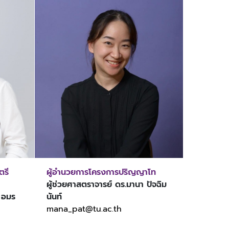
ตรี
ผู้อำนวยการโครงการปริญญาโท
ผู้ช่วยศาสตราจารย์ ดร.มานา ปัจฉิม
์ อมร
นันท์
mana_pat@tu.ac.th