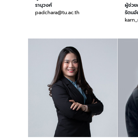
รานุวงศ์
ผู้ช่
padchara@tu.ac.th
รัตนอ
karn_