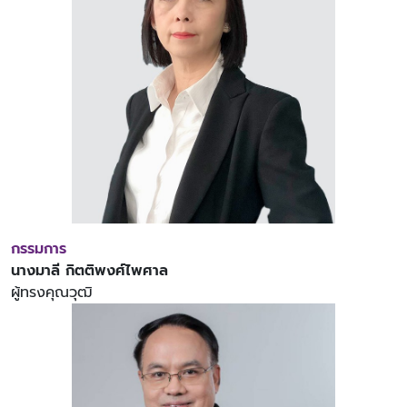
กรรมการ
นางมาลี กิตติพงศ์ไพศาล
ผู้ทรงคุณวุฒิ