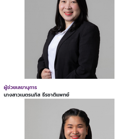
ผู้ช่วยเลขานุการ
นางสาวเนตรนภิส ธีรชาติแพทย์