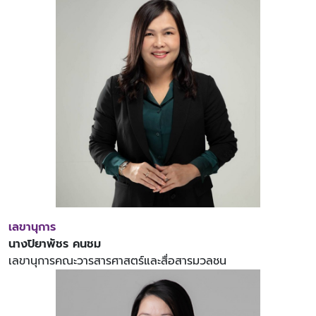
เลขานุการ
นางปิยาพัชร คนชม
เลขานุการคณะวารสารศาสตร์และสื่อสารมวลชน