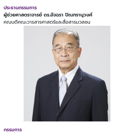
ประธานกรรมการ
ผู้ช่วยศาสตราจารย์ ดร.อัจฉรา ปัณฑรานุวงศ์
คณบดีคณะวารสารศาสตร์และสื่อสารมวลชน
กรรมการ