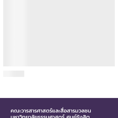
JC Decoder ถอดรหัสสื่อและการสื่อสารที่สังคม
สงสัย
22 กันยายน 2566
รายการ JC Decoder เป็นโครงการเผยแพร่องค์ความรู้และแลก
เปลี่ยนความคิดเห็นเรื่องสื่อและการสื่อสารสู่สาธารณะ โดย
คณาจารย์คณะวารสารศาสตร์และสื่อสารมวลชน ที่...
อ่านเพิ่มเติม
คณะวารสารศาสตร์และสื่อสารมวลชน
มหาวิทยาลัยธรรมศาสตร์ ศูนย์รังสิต