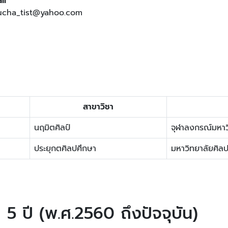
il
cha_tist@yahoo.com
สาขาวิชา
นฤมิตศิลป์
จุฬาลงกรณ์มหาว
ประยุกตศิลปศึกษา
มหาวิทยาลัยศิล
 ปี (พ.ศ.2560 ถึงปัจจุบัน)