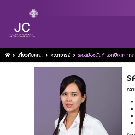
เกี่ยวกับคณะ
คณาจารย์
รศ.สมัชชนันท์ เอกปัญญากุล
ร
ควา