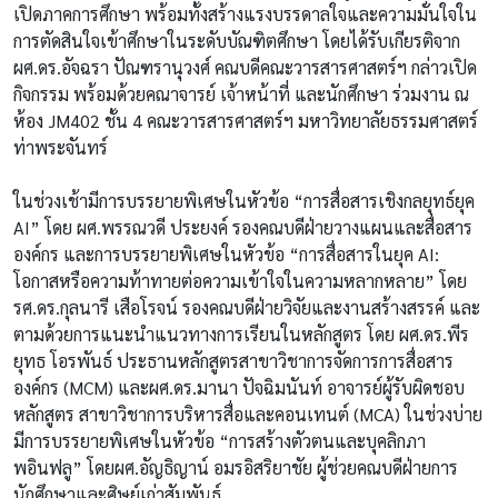
เปิดภาคการศึกษา พร้อมทั้งสร้างแรงบรรดาลใจและความมั่นใจใน
การตัดสินใจเข้าศึกษาในระดับบัณฑิตศึกษา โดยได้รับเกียรติจาก
ผศ.ดร.อัจฉรา ปัณฑรานุวงศ์ คณบดีคณะวารสารศาสตร์ฯ กล่าวเปิด
กิจกรรม พร้อมด้วยคณาจารย์ เจ้าหน้าที่ และนักศึกษา ร่วมงาน ณ
ห้อง JM402 ชั้น 4 คณะวารสารศาสตร์ฯ มหาวิทยาลัยธรรมศาสตร์
ท่าพระจันทร์
ในช่วงเช้ามีการบรรยายพิเศษในหัวข้อ “การสื่อสารเชิงกลยุทธ์ยุค
AI” โดย ผศ.พรรณวดี ประยงค์ รองคณบดีฝ่ายวางแผนและสื่อสาร
องค์กร และการบรรยายพิเศษในหัวข้อ “การสื่อสารในยุค AI:
โอกาสหรือความท้าทายต่อความเข้าใจในความหลากหลาย” โดย
รศ.ดร.กุลนารี เสือโรจน์ รองคณบดีฝ่ายวิจัยและงานสร้างสรรค์ และ
ตามด้วยการแนะนำแนวทางการเรียนในหลักสูตร โดย ผศ.ดร.พีร
ยุทธ โอรพันธ์ ประธานหลักสูตรสาขาวิชาการจัดการการสื่อสาร
องค์กร (MCM) และผศ.ดร.มานา ปัจฉิมนันท์ อาจารย์ผู้รับผิดชอบ
หลักสูตร สาขาวิชาการบริหารสื่อและคอนเทนต์ (MCA) ในช่วงบ่าย
มีการบรรยายพิเศษในหัวข้อ “การสร้างตัวตนและบุคลิกภา
พอินฟลู” โดยผศ.อัญธิญาน์ อมรอิสริยาชัย ผู้ช่วยคณบดีฝ่ายการ
นักศึกษาและศิษย์เก่าสัมพันธ์